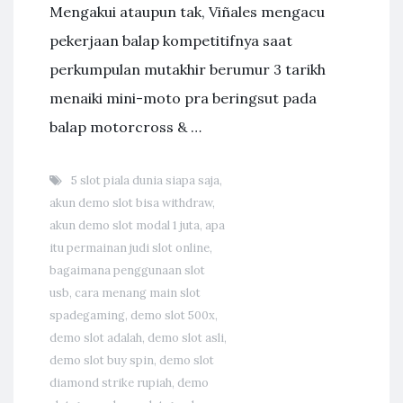
Mengakui ataupun tak, Viñales mengacu
pekerjaan balap kompetitifnya saat
perkumpulan mutakhir berumur 3 tarikh
menaiki mini-moto pra beringsut pada
balap motorcross & …
5 slot piala dunia siapa saja
,
akun demo slot bisa withdraw
,
akun demo slot modal 1 juta
,
apa
itu permainan judi slot online
,
bagaimana penggunaan slot
usb
,
cara menang main slot
spadegaming
,
demo slot 500x
,
demo slot adalah
,
demo slot asli
,
demo slot buy spin
,
demo slot
diamond strike rupiah
,
demo