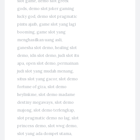
slot game
,
demo slot greek
gods
,
demo slot joker gaming
lucky god
,
demo slot pragmatic
pintu ajaib
,
game slot yang lagi
booming
,
game slot yang
menghasilkan uang asli
,
ganesha slot demo
,
healing slot
demo
,
idn slot demo
,
judi slot itu
apa
,
open slot demo
,
permainan
judi slot yang mudah menang
,
situs slot yang gacor
,
slot demo
fortune of giza
,
slot demo
heylinkme
,
slot demo madame
destiny megaways
,
slot demo
majong
,
slot demo terlengkap
,
slot pragmatic demo no lag
,
slot
princess demo
,
slot wwg demo
,
slot yang ada dompet utama
,