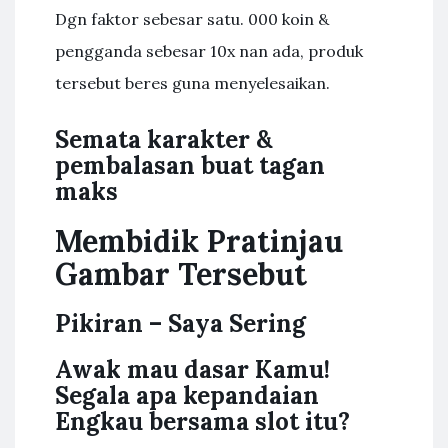
Dgn faktor sebesar satu. 000 koin &
pengganda sebesar 10x nan ada, produk
tersebut beres guna menyelesaikan.
Semata karakter &
pembalasan buat tagan
maks
Membidik Pratinjau
Gambar Tersebut
Pikiran – Saya Sering
Awak mau dasar Kamu!
Segala apa kepandaian
Engkau bersama slot itu?