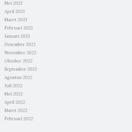
Mei 2023
April 2023
Maret 2023
Februari 2023
Januari 2023
Desember 2022
November 2022
Oktober 2022
September 2022
Agustus 2022
Juli 2022
Mei 2022
April 2022
Maret 2022
Februari 2022