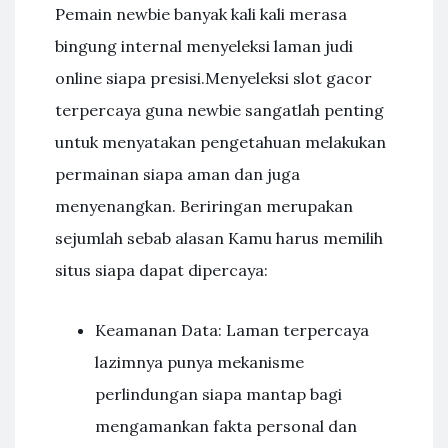
Pemain newbie banyak kali kali merasa
bingung internal menyeleksi laman judi
online siapa presisi.Menyeleksi slot gacor
terpercaya guna newbie sangatlah penting
untuk menyatakan pengetahuan melakukan
permainan siapa aman dan juga
menyenangkan. Beriringan merupakan
sejumlah sebab alasan Kamu harus memilih
situs siapa dapat dipercaya:
Keamanan Data: Laman terpercaya
lazimnya punya mekanisme
perlindungan siapa mantap bagi
mengamankan fakta personal dan