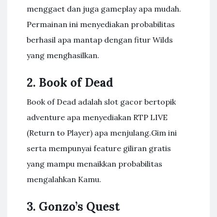
menggaet dan juga gameplay apa mudah.
Permainan ini menyediakan probabilitas
berhasil apa mantap dengan fitur Wilds
yang menghasilkan.
2. Book of Dead
Book of Dead adalah slot gacor bertopik
adventure apa menyediakan RTP LIVE
(Return to Player) apa menjulang.Gim ini
serta mempunyai feature giliran gratis
yang mampu menaikkan probabilitas
mengalahkan Kamu.
3. Gonzo’s Quest