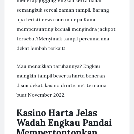
menerap jogging Engkau serta dahar
semangkuk sereal zaman tampil. Barang
apa teristimewa nun mampu Kamu
mempersunting kecuali mengindra jackpot
tersebut?Menyimak tampil percuma ana
dekat lembah terkait!
Mau menaikkan taruhannya? Engkau
mungkin tampil beserta harta beneran
disini dekat, kasino di internet ternama
buat November 2022.
Kasino Harta Jelas
Wadah Engkau Pandai
Mempertontonkan