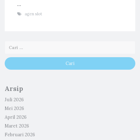
…
agen slot
Arsip
Juli 2026
Mei 2026
April 2026
Maret 2026
Februari 2026