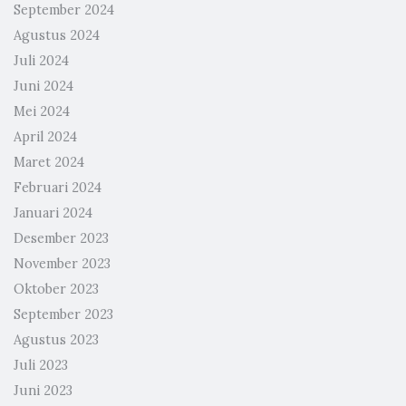
September 2024
Agustus 2024
Juli 2024
Juni 2024
Mei 2024
April 2024
Maret 2024
Februari 2024
Januari 2024
Desember 2023
November 2023
Oktober 2023
September 2023
Agustus 2023
Juli 2023
Juni 2023