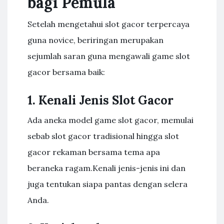
bagi Pemula
Setelah mengetahui slot gacor terpercaya
guna novice, beriringan merupakan
sejumlah saran guna mengawali game slot
gacor bersama baik:
1. Kenali Jenis Slot Gacor
Ada aneka model game slot gacor, memulai
sebab slot gacor tradisional hingga slot
gacor rekaman bersama tema apa
beraneka ragam.Kenali jenis-jenis ini dan
juga tentukan siapa pantas dengan selera
Anda.