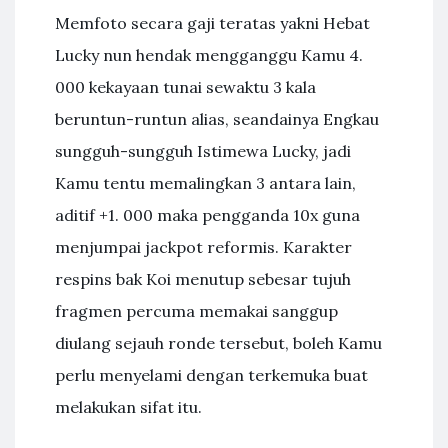
Memfoto secara gaji teratas yakni Hebat
Lucky nun hendak mengganggu Kamu 4.
000 kekayaan tunai sewaktu 3 kala
beruntun-runtun alias, seandainya Engkau
sungguh-sungguh Istimewa Lucky, jadi
Kamu tentu memalingkan 3 antara lain,
aditif +1. 000 maka pengganda 10x guna
menjumpai jackpot reformis. Karakter
respins bak Koi menutup sebesar tujuh
fragmen percuma memakai sanggup
diulang sejauh ronde tersebut, boleh Kamu
perlu menyelami dengan terkemuka buat
melakukan sifat itu.