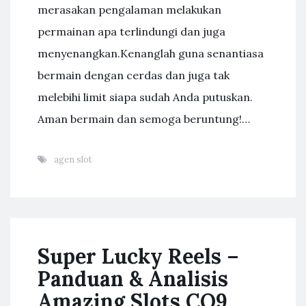
merasakan pengalaman melakukan
permainan apa terlindungi dan juga
menyenangkan.Kenanglah guna senantiasa
bermain dengan cerdas dan juga tak
melebihi limit siapa sudah Anda putuskan.
Aman bermain dan semoga beruntung!…
agen slot
Super Lucky Reels –
Panduan & Analisis
Amazing Slots CQ9