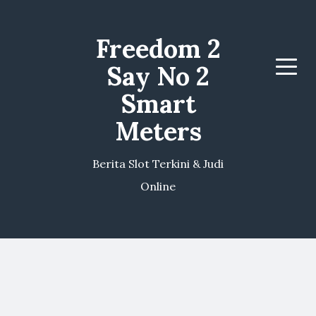
Freedom 2
Say No 2
Menu
Smart
Meters
Berita Slot Terkini & Judi
Online