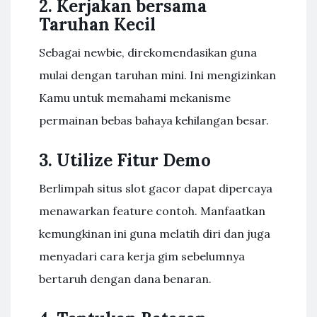
2. Kerjakan bersama
Taruhan Kecil
Sebagai newbie, direkomendasikan guna
mulai dengan taruhan mini. Ini mengizinkan
Kamu untuk memahami mekanisme
permainan bebas bahaya kehilangan besar.
3. Utilize Fitur Demo
Berlimpah situs slot gacor dapat dipercaya
menawarkan feature contoh. Manfaatkan
kemungkinan ini guna melatih diri dan juga
menyadari cara kerja gim sebelumnya
bertaruh dengan dana benaran.