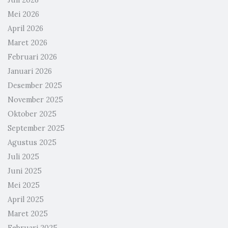
Mei 2026
April 2026
Maret 2026
Februari 2026
Januari 2026
Desember 2025
November 2025
Oktober 2025
September 2025
Agustus 2025
Juli 2025
Juni 2025
Mei 2025
April 2025
Maret 2025
Februari 2025