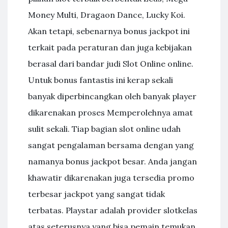
Money Multi, Dragaon Dance, Lucky Koi.
Akan tetapi, sebenarnya bonus jackpot ini
terkait pada peraturan dan juga kebijakan
berasal dari bandar judi Slot Online online.
Untuk bonus fantastis ini kerap sekali
banyak diperbincangkan oleh banyak player
dikarenakan proses Memperolehnya amat
sulit sekali. Tiap bagian slot online udah
sangat pengalaman bersama dengan yang
namanya bonus jackpot besar. Anda jangan
khawatir dikarenakan juga tersedia promo
terbesar jackpot yang sangat tidak
terbatas. Playstar adalah provider slotkelas
atas seterusnya yang bisa pemain temukan