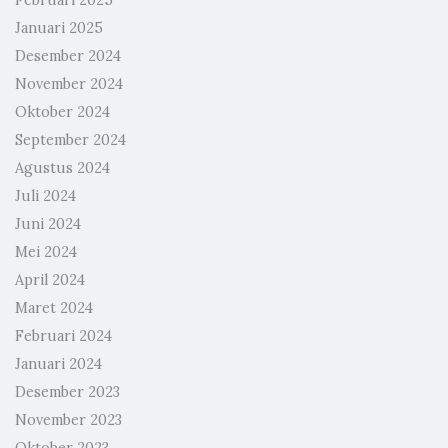
Januari 2025
Desember 2024
November 2024
Oktober 2024
September 2024
Agustus 2024
Juli 2024
Juni 2024
Mei 2024
April 2024
Maret 2024
Februari 2024
Januari 2024
Desember 2023
November 2023
Oktober 2023