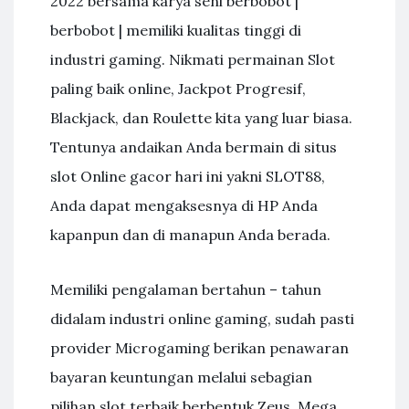
2022 bersama karya seni berbobot |
berbobot | memiliki kualitas tinggi di
industri gaming. Nikmati permainan Slot
paling baik online, Jackpot Progresif,
Blackjack, dan Roulette kita yang luar biasa.
Tentunya andaikan Anda bermain di situs
slot Online gacor hari ini yakni SLOT88,
Anda dapat mengaksesnya di HP Anda
kapanpun dan di manapun Anda berada.
Memiliki pengalaman bertahun – tahun
didalam industri online gaming, sudah pasti
provider Microgaming berikan penawaran
bayaran keuntungan melalui sebagian
pilihan slot terbaik berbentuk Zeus, Mega