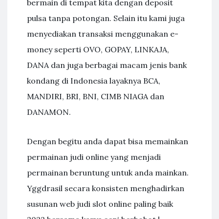
bermain di tempat kita dengan deposit
pulsa tanpa potongan. Selain itu kami juga
menyediakan transaksi menggunakan e-
money seperti OVO, GOPAY, LINKAJA,
DANA dan juga berbagai macam jenis bank
kondang di Indonesia layaknya BCA,
MANDIRI, BRI, BNI, CIMB NIAGA dan
DANAMON.
Dengan begitu anda dapat bisa memainkan
permainan judi online yang menjadi
permainan beruntung untuk anda mainkan.
Yggdrasil secara konsisten menghadirkan
susunan web judi slot online paling baik