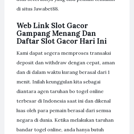
di situs Jawabet88.
Web Link Slot Gacor
Gampang Menang Dan
Daftar Slot Gacor Hari Ini
Kami dapat segera memproses transaksi
deposit dan withdraw dengan cepat, aman
dan di dalam waktu kurang berasal dari 1
menit. Inilah keunggulan kita sebagai
diantara agen taruhan bo togel online
terbesar di Indonesia saat ini dan dikenal
luas oleh para pemain berasal dari semua
negara di dunia. Ketika melakukan taruhan
bandar togel online, anda hanya butuh