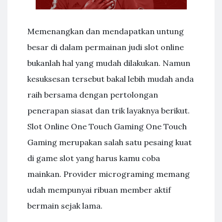
Memenangkan dan mendapatkan untung
besar di dalam permainan judi slot online
bukanlah hal yang mudah dilakukan. Namun
kesuksesan tersebut bakal lebih mudah anda
raih bersama dengan pertolongan
penerapan siasat dan trik layaknya berikut.
Slot Online One Touch Gaming One Touch
Gaming merupakan salah satu pesaing kuat
di game slot yang harus kamu coba
mainkan. Provider micrograming memang
udah mempunyai ribuan member aktif
bermain sejak lama.