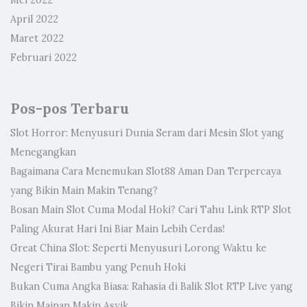
April 2022
Maret 2022
Februari 2022
Pos-pos Terbaru
Slot Horror: Menyusuri Dunia Seram dari Mesin Slot yang
Menegangkan
Bagaimana Cara Menemukan Slot88 Aman Dan Terpercaya
yang Bikin Main Makin Tenang?
Bosan Main Slot Cuma Modal Hoki? Cari Tahu Link RTP Slot
Paling Akurat Hari Ini Biar Main Lebih Cerdas!
Great China Slot: Seperti Menyusuri Lorong Waktu ke
Negeri Tirai Bambu yang Penuh Hoki
Bukan Cuma Angka Biasa: Rahasia di Balik Slot RTP Live yang
Bikin Mainan Makin Asyik