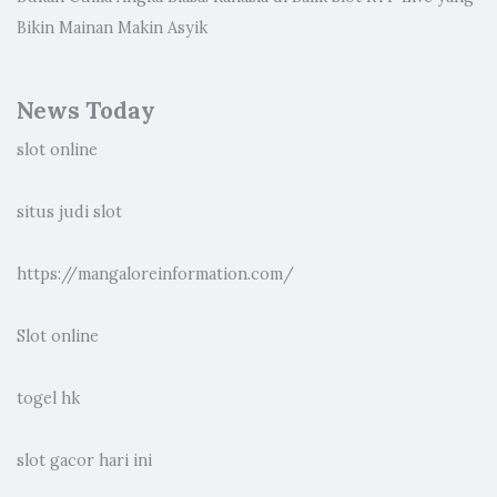
Bikin Mainan Makin Asyik
News Today
slot online
situs judi slot
https://mangaloreinformation.com/
Slot online
togel hk
slot gacor hari ini