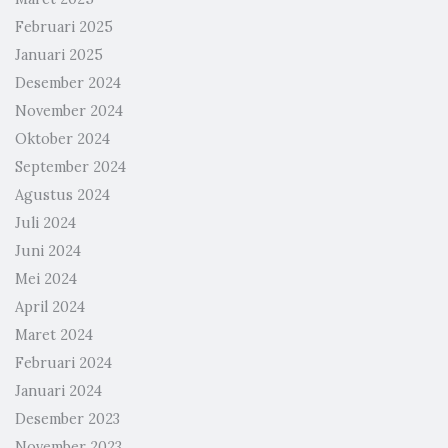
Februari 2025
Januari 2025
Desember 2024
November 2024
Oktober 2024
September 2024
Agustus 2024
Juli 2024
Juni 2024
Mei 2024
April 2024
Maret 2024
Februari 2024
Januari 2024
Desember 2023
November 2023