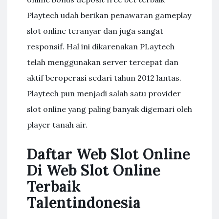
Playtech udah berikan penawaran gameplay
slot online teranyar dan juga sangat
responsif. Hal ini dikarenakan PLaytech
telah menggunakan server tercepat dan
aktif beroperasi sedari tahun 2012 lantas.
Playtech pun menjadi salah satu provider
slot online yang paling banyak digemari oleh
player tanah air.
Daftar Web Slot Online
Di Web Slot Online
Terbaik
Talentindonesia