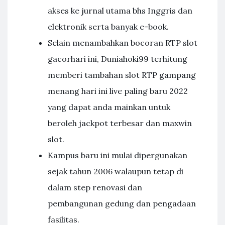
akses ke jurnal utama bhs Inggris dan
elektronik serta banyak e-book.
Selain menambahkan bocoran RTP slot
gacorhari ini, Duniahoki99 terhitung
memberi tambahan slot RTP gampang
menang hari ini live paling baru 2022
yang dapat anda mainkan untuk
beroleh jackpot terbesar dan maxwin
slot.
Kampus baru ini mulai dipergunakan
sejak tahun 2006 walaupun tetap di
dalam step renovasi dan
pembangunan gedung dan pengadaan
fasilitas.