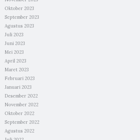
Oktober 2023
September 2023
Agustus 2023
Juli 2023
Juni 2023
Mei 2023
April 2023
Maret 2023
Februari 2023
Januari 2023
Desember 2022
November 2022
Oktober 2022
September 2022
Agustus 2022
Juli 2022