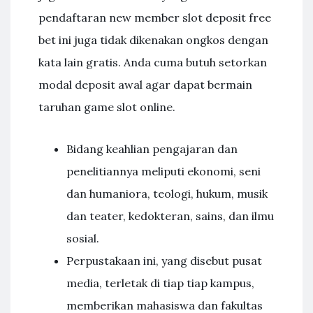
pendaftaran new member slot deposit free
bet ini juga tidak dikenakan ongkos dengan
kata lain gratis. Anda cuma butuh setorkan
modal deposit awal agar dapat bermain
taruhan game slot online.
Bidang keahlian pengajaran dan
penelitiannya meliputi ekonomi, seni
dan humaniora, teologi, hukum, musik
dan teater, kedokteran, sains, dan ilmu
sosial.
Perpustakaan ini, yang disebut pusat
media, terletak di tiap tiap kampus,
memberikan mahasiswa dan fakultas