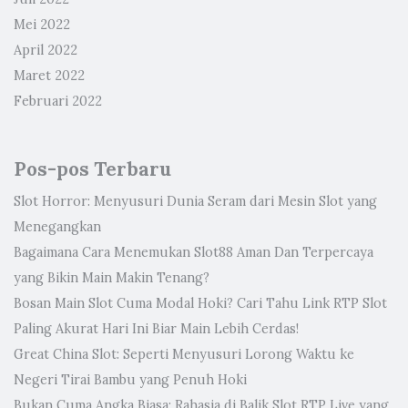
Mei 2022
April 2022
Maret 2022
Februari 2022
Pos-pos Terbaru
Slot Horror: Menyusuri Dunia Seram dari Mesin Slot yang
Menegangkan
Bagaimana Cara Menemukan Slot88 Aman Dan Terpercaya
yang Bikin Main Makin Tenang?
Bosan Main Slot Cuma Modal Hoki? Cari Tahu Link RTP Slot
Paling Akurat Hari Ini Biar Main Lebih Cerdas!
Great China Slot: Seperti Menyusuri Lorong Waktu ke
Negeri Tirai Bambu yang Penuh Hoki
Bukan Cuma Angka Biasa: Rahasia di Balik Slot RTP Live yang