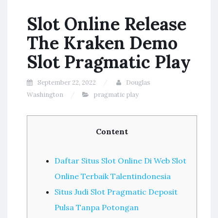
Slot Online Release
The Kraken Demo
Slot Pragmatic Play
September 22, 2022
Douglas
Washington
pragmatic play
Content
Daftar Situs Slot Online Di Web Slot
Online Terbaik Talentindonesia
Situs Judi Slot Pragmatic Deposit
Pulsa Tanpa Potongan