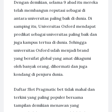
Dengan demikian, selama 9 abad itu mereka
telah membangun reputasi sebagai di
antara universitas paling baik di dunia. Di
samping itu, Universitas Oxford mendapat
predikat sebagai universitas paling baik dan
juga kampus tertua di dunia. Sehingga
universitas Oxford udah menjadi brand
yang bersifat global yang amat dikagumi
oleh banyak orang, dihormati dan juga
kondang di penjuru dunia.
Daftar Slot Pragmatic bet tidak mahal dan
terkini yang paling populer bersama
tampilan demikian menawan yang