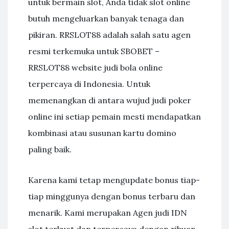
untuk bermain slot, Anda tidak slot online
butuh mengeluarkan banyak tenaga dan
pikiran. RRSLOT88 adalah salah satu agen
resmi terkemuka untuk SBOBET –
RRSLOT88 website judi bola online
terpercaya di Indonesia. Untuk
memenangkan di antara wujud judi poker
online ini setiap pemain mesti mendapatkan
kombinasi atau susunan kartu domino
paling baik.
Karena kami tetap mengupdate bonus tiap-
tiap minggunya dengan bonus terbaru dan
menarik. Kami merupakan Agen judi IDN