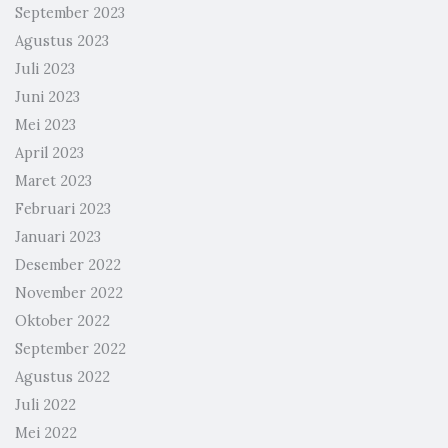
September 2023
Agustus 2023
Juli 2023
Juni 2023
Mei 2023
April 2023
Maret 2023
Februari 2023
Januari 2023
Desember 2022
November 2022
Oktober 2022
September 2022
Agustus 2022
Juli 2022
Mei 2022