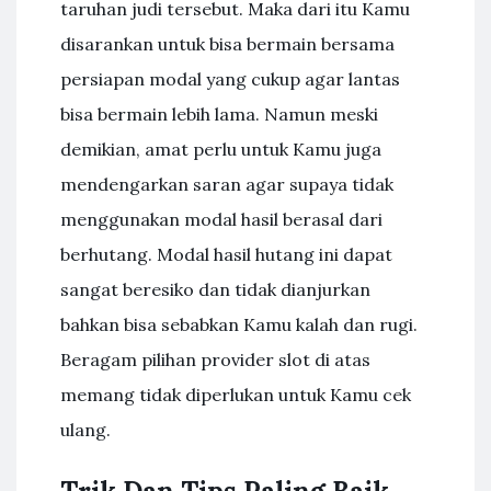
taruhan judi tersebut. Maka dari itu Kamu
disarankan untuk bisa bermain bersama
persiapan modal yang cukup agar lantas
bisa bermain lebih lama. Namun meski
demikian, amat perlu untuk Kamu juga
mendengarkan saran agar supaya tidak
menggunakan modal hasil berasal dari
berhutang. Modal hasil hutang ini dapat
sangat beresiko dan tidak dianjurkan
bahkan bisa sebabkan Kamu kalah dan rugi.
Beragam pilihan provider slot di atas
memang tidak diperlukan untuk Kamu cek
ulang.