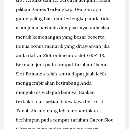
slot terkuat dan terpercaya dengan ribuan
pilihan games Terlengkap. Dengan ada
game paling baik dan terlengkap anda tidak
akan jemu bermain dan pastinya anda bisa
meraih kemenangan yang besar beserta
Bonus bonus menarik yang ditawarkan jika
anda daftar Slot online indoslot GRATIS.
Bermain judi pada tempat taruhan Gacor
Slot Bonanza telah tentu dapat jauh lebih
menggembirakan ketimbang Anda
mengakses web judi lainnya. Bahkan
terbukti, dari sekian banyaknya bettor di
Tanah Air memang lebih menentukan
berhimpun pada tempat taruhan Gacor Slot