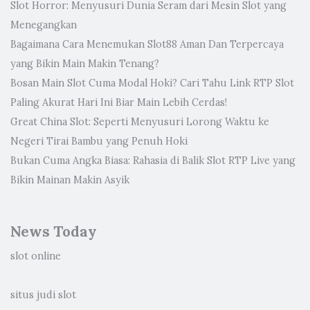
Slot Horror: Menyusuri Dunia Seram dari Mesin Slot yang
Menegangkan
Bagaimana Cara Menemukan Slot88 Aman Dan Terpercaya
yang Bikin Main Makin Tenang?
Bosan Main Slot Cuma Modal Hoki? Cari Tahu Link RTP Slot
Paling Akurat Hari Ini Biar Main Lebih Cerdas!
Great China Slot: Seperti Menyusuri Lorong Waktu ke
Negeri Tirai Bambu yang Penuh Hoki
Bukan Cuma Angka Biasa: Rahasia di Balik Slot RTP Live yang
Bikin Mainan Makin Asyik
News Today
slot online
situs judi slot