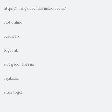
https://mangaloreinformation.com/
Slot online
result hk
togel hk
slot gacor hari ini
rajakadal
situs togel