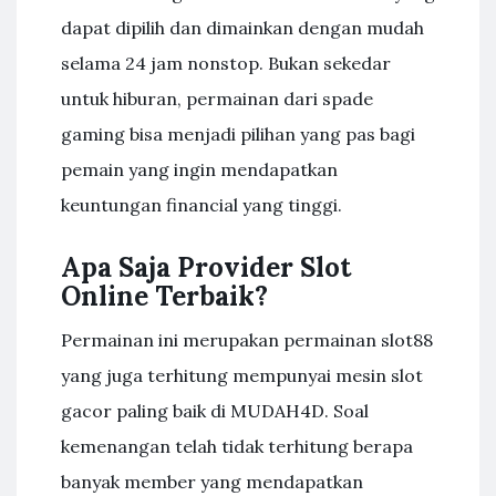
dapat dipilih dan dimainkan dengan mudah
selama 24 jam nonstop. Bukan sekedar
untuk hiburan, permainan dari spade
gaming bisa menjadi pilihan yang pas bagi
pemain yang ingin mendapatkan
keuntungan financial yang tinggi.
Apa Saja Provider Slot
Online Terbaik?
Permainan ini merupakan permainan slot88
yang juga terhitung mempunyai mesin slot
gacor paling baik di MUDAH4D. Soal
kemenangan telah tidak terhitung berapa
banyak member yang mendapatkan