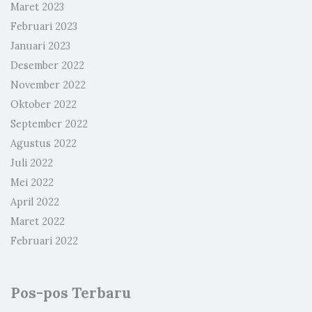
Maret 2023
Februari 2023
Januari 2023
Desember 2022
November 2022
Oktober 2022
September 2022
Agustus 2022
Juli 2022
Mei 2022
April 2022
Maret 2022
Februari 2022
Pos-pos Terbaru