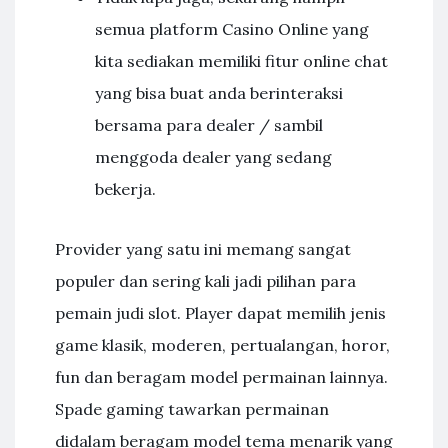
semua platform Casino Online yang
kita sediakan memiliki fitur online chat
yang bisa buat anda berinteraksi
bersama para dealer / sambil
menggoda dealer yang sedang
bekerja.
Provider yang satu ini memang sangat
populer dan sering kali jadi pilihan para
pemain judi slot. Player dapat memilih jenis
game klasik, moderen, pertualangan, horor,
fun dan beragam model permainan lainnya.
Spade gaming tawarkan permainan
didalam beragam model tema menarik yang