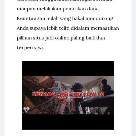
maupun melakukan penarikan dana.
Keuntungan inilah yang bakal mendorong
Anda supaya lebih teliti didalam memastikan
pilihan situs judi online paling baik dan
terpercaya.