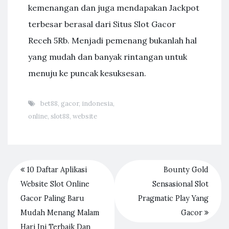
kemenangan dan juga mendapakan Jackpot
terbesar berasal dari Situs Slot Gacor
Receh 5Rb. Menjadi pemenang bukanlah hal
yang mudah dan banyak rintangan untuk
menuju ke puncak kesuksesan.
bet88
,
gacor
,
indonesia
,
online
,
slot88
,
website
10 Daftar Aplikasi
Bounty Gold
Website Slot Online
Sensasional Slot
Gacor Paling Baru
Pragmatic Play Yang
Mudah Menang Malam
Gacor
Hari Ini Terbaik Dan