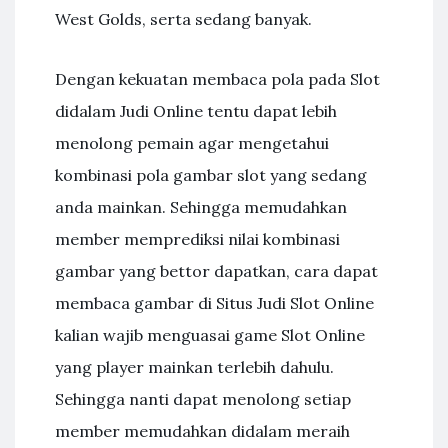
West Golds, serta sedang banyak.
Dengan kekuatan membaca pola pada Slot
didalam Judi Online tentu dapat lebih
menolong pemain agar mengetahui
kombinasi pola gambar slot yang sedang
anda mainkan. Sehingga memudahkan
member memprediksi nilai kombinasi
gambar yang bettor dapatkan, cara dapat
membaca gambar di Situs Judi Slot Online
kalian wajib menguasai game Slot Online
yang player mainkan terlebih dahulu.
Sehingga nanti dapat menolong setiap
member memudahkan didalam meraih