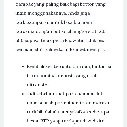
dampak yang paling baik bagi bettor yang
ingin menggunakannya. Anda juga
berkesempatan untuk bisa bermain
bersama dengan bet kecil hingga slot bet
500 supaya tidak perlu khawatir tidak bisa
bermain slot online kala dompet menipis.
Kembali ke step satu dan dua, lantas isi
form nominal deposit yang udah
ditransfer.
Jadi sebelum saat para pemain slot
coba sebuah permainan tentu mereka
terlebih dahulu menyaksikan seberapa
besar RTP yang terdapat di website