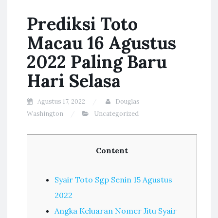
Prediksi Toto
Macau 16 Agustus
2022 Paling Baru
Hari Selasa
Agustus 17, 2022
Douglas
Washington
Uncategorized
Content
Syair Toto Sgp Senin 15 Agustus
2022
Angka Keluaran Nomer Jitu Syair