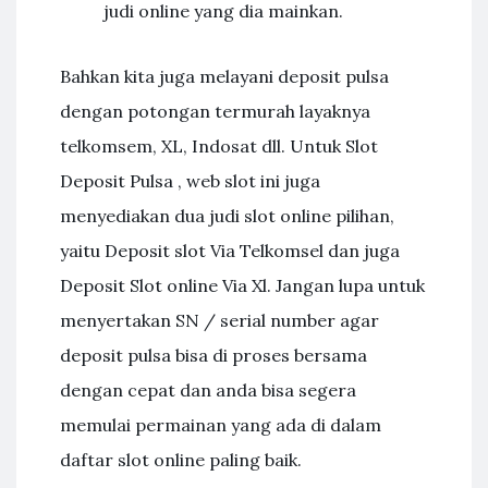
judi online yang dia mainkan.
Bahkan kita juga melayani deposit pulsa
dengan potongan termurah layaknya
telkomsem, XL, Indosat dll. Untuk Slot
Deposit Pulsa , web slot ini juga
menyediakan dua judi slot online pilihan,
yaitu Deposit slot Via Telkomsel dan juga
Deposit Slot online Via Xl. Jangan lupa untuk
menyertakan SN / serial number agar
deposit pulsa bisa di proses bersama
dengan cepat dan anda bisa segera
memulai permainan yang ada di dalam
daftar slot online paling baik.