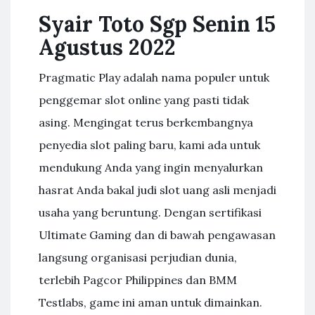
Syair Toto Sgp Senin 15
Agustus 2022
Pragmatic Play adalah nama populer untuk
penggemar slot online yang pasti tidak
asing. Mengingat terus berkembangnya
penyedia slot paling baru, kami ada untuk
mendukung Anda yang ingin menyalurkan
hasrat Anda bakal judi slot uang asli menjadi
usaha yang beruntung. Dengan sertifikasi
Ultimate Gaming dan di bawah pengawasan
langsung organisasi perjudian dunia,
terlebih Pagcor Philippines dan BMM
Testlabs, game ini aman untuk dimainkan.