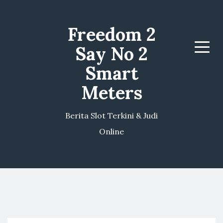
Freedom 2
Say No 2
Menu
Smart
Meters
Berita Slot Terkini & Judi
Online