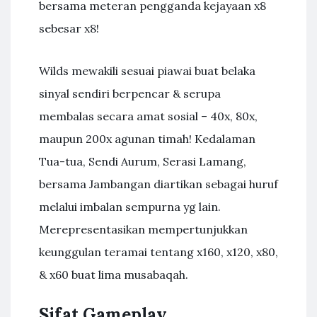
bersama meteran pengganda kejayaan x8
sebesar x8!
Wilds mewakili sesuai piawai buat belaka
sinyal sendiri berpencar & serupa
membalas secara amat sosial – 40x, 80x,
maupun 200x agunan timah! Kedalaman
Tua-tua, Sendi Aurum, Serasi Lamang,
bersama Jambangan diartikan sebagai huruf
melalui imbalan sempurna yg lain.
Merepresentasikan mempertunjukkan
keunggulan teramai tentang x160, x120, x80,
& x60 buat lima musabaqah.
Sifat Gameplay