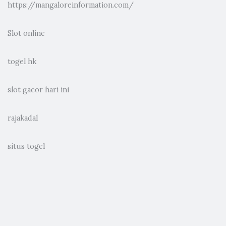
https://mangaloreinformation.com/
Slot online
togel hk
slot gacor hari ini
rajakadal
situs togel