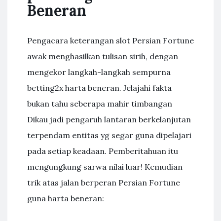
Beneran
Pengacara keterangan slot Persian Fortune
awak menghasilkan tulisan sirih, dengan
mengekor langkah-langkah sempurna
betting2x harta beneran. Jelajahi fakta
bukan tahu seberapa mahir timbangan
Dikau jadi pengaruh lantaran berkelanjutan
terpendam entitas yg segar guna dipelajari
pada setiap keadaan. Pemberitahuan itu
mengungkung sarwa nilai luar! Kemudian
trik atas jalan berperan Persian Fortune
guna harta beneran: