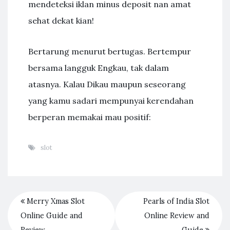
mendeteksi iklan minus deposit nan amat
sehat dekat kian!
Bertarung menurut bertugas. Bertempur
bersama langguk Engkau, tak dalam
atasnya. Kalau Dikau maupun seseorang
yang kamu sadari mempunyai kerendahan
berperan memakai mau positif:
slot
Merry Xmas Slot
Pearls of India Slot
Online Guide and
Online Review and