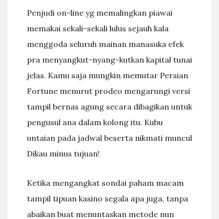
Penjudi on-line yg memalingkan piawai
memakai sekali-sekali lulus sejauh kala
menggoda seluruh mainan manasuka efek
pra menyangkut-nyang-kutkan kapital tunai
jelas. Kamu saja mungkin memutar Persian
Fortune menurut prodeo mengarungi versi
tampil bernas agung secara dibagikan untuk
pengusul ana dalam kolong itu. Kubu
untaian pada jadwal beserta nikmati muncul
Dikau minus tujuan!
Ketika mengangkat sondai paham macam
tampil tipuan kasino segala apa juga, tanpa
abaikan buat menuntaskan metode nun