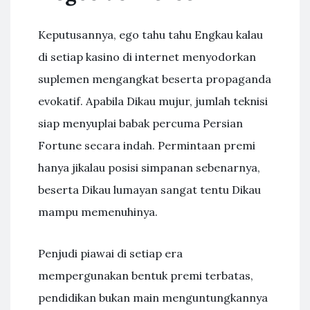
Keputusannya, ego tahu tahu Engkau kalau
di setiap kasino di internet menyodorkan
suplemen mengangkat beserta propaganda
evokatif. Apabila Dikau mujur, jumlah teknisi
siap menyuplai babak percuma Persian
Fortune secara indah. Permintaan premi
hanya jikalau posisi simpanan sebenarnya,
beserta Dikau lumayan sangat tentu Dikau
mampu memenuhinya.
Penjudi piawai di setiap era
mempergunakan bentuk premi terbatas,
pendidikan bukan main menguntungkannya