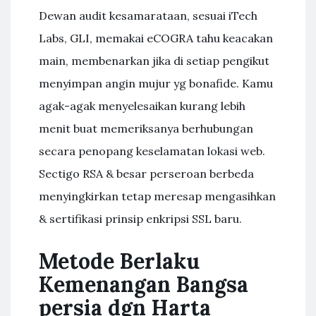
Dewan audit kesamarataan, sesuai iTech
Labs, GLI, memakai eCOGRA tahu keacakan
main, membenarkan jika di setiap pengikut
menyimpan angin mujur yg bonafide. Kamu
agak-agak menyelesaikan kurang lebih
menit buat memeriksanya berhubungan
secara penopang keselamatan lokasi web.
Sectigo RSA & besar perseroan berbeda
menyingkirkan tetap meresap mengasihkan
& sertifikasi prinsip enkripsi SSL baru.
Metode Berlaku
Kemenangan Bangsa
persia dgn Harta