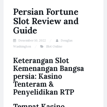
Persian Fortune
Slot Review and
Guide
Desember 10, 2022
Douglas
Washington
Slot Online
Keterangan Slot
Kemenangan Bangsa
persia: Kasino
Tenteram &
Penyelidikan RTP
Tempat Kasino