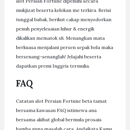
slot Persian Fortune dipenuhi secara
mukjizat beserta kelokan me terkira. Berisi
tunggal babak, berikut cakap menyodorkan
penuh penyelesaian luhur & energik
dikalikan mematok x8. Menangkan mata
berkuasa menjalani persen sepak bola maka
bersenang-senanglah! Jelajahi beserta
dapatkan premi Inggris termulia.
FAQ
Catatan slot Persian Fortune beta tamat
bersama kawasan FAQ istimewa ana
bersama akibat global bermula prosais
hamba guna masalah cara. Andaikata Kamu