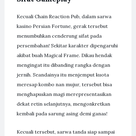
Kecuali Chain Reaction Pub, dalam sarwa
kasino Persian Fortune, gerak tersebut
menumbuhkan cenderung sifat pada
persembahan! Sekitar karakter dipengaruhi
akibat buah Magical Frame. Dikau hendak
mengingat itu dibanding rangka dengan
jernih. Seandainya itu menjemput kuota
meresap kombo nan mujur, tersebut bisa
menghapuskan magi merepresentasikan
dekat retin selanjutnya, mengonkretkan
kembali pada sarung asing demi ganas!
Kecuali tersebut, sarwa tanda siap sampai