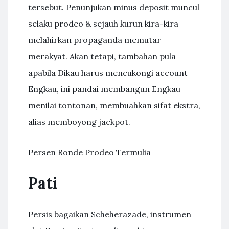
tersebut. Penunjukan minus deposit muncul
selaku prodeo & sejauh kurun kira-kira
melahirkan propaganda memutar
merakyat. Akan tetapi, tambahan pula
apabila Dikau harus mencukongi account
Engkau, ini pandai membangun Engkau
menilai tontonan, membuahkan sifat ekstra,
alias memboyong jackpot.
Persen Ronde Prodeo Termulia
Pati
Persis bagaikan Scheherazade, instrumen