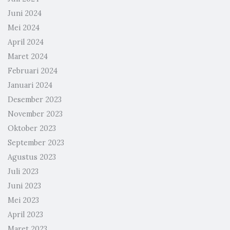
Juni 2024
Mei 2024
April 2024
Maret 2024
Februari 2024
Januari 2024
Desember 2023
November 2023
Oktober 2023
September 2023
Agustus 2023
Juli 2023
Juni 2023
Mei 2023
April 2023
Maret 2023