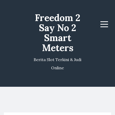
Freedom 2
Say No 2
Menu
Smart
Meters
Berita Slot Terkini & Judi
Online