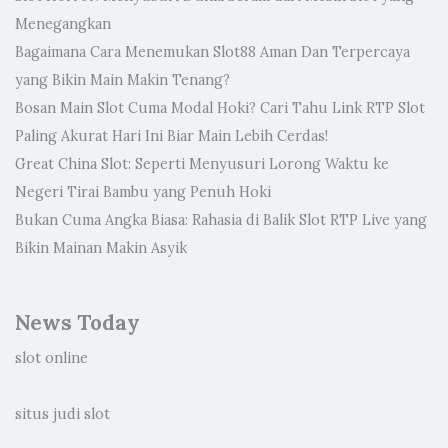
Menegangkan
Bagaimana Cara Menemukan Slot88 Aman Dan Terpercaya
yang Bikin Main Makin Tenang?
Bosan Main Slot Cuma Modal Hoki? Cari Tahu Link RTP Slot
Paling Akurat Hari Ini Biar Main Lebih Cerdas!
Great China Slot: Seperti Menyusuri Lorong Waktu ke
Negeri Tirai Bambu yang Penuh Hoki
Bukan Cuma Angka Biasa: Rahasia di Balik Slot RTP Live yang
Bikin Mainan Makin Asyik
News Today
slot online
situs judi slot