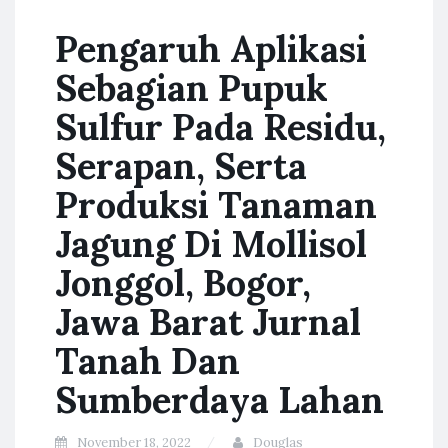
Pengaruh Aplikasi
Sebagian Pupuk
Sulfur Pada Residu,
Serapan, Serta
Produksi Tanaman
Jagung Di Mollisol
Jonggol, Bogor,
Jawa Barat Jurnal
Tanah Dan
Sumberdaya Lahan
November 18, 2022
Douglas