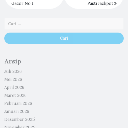
Gacor No 1
Pasti Jackpot
Arsip
Juli 2026
Mei 2026
April 2026
Maret 2026
Februari 2026
Januari 2026
Desember 2025
November 2025