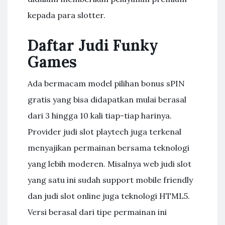
kepada para slotter.
Daftar Judi Funky
Games
Ada bermacam model pilihan bonus sPIN
gratis yang bisa didapatkan mulai berasal
dari 3 hingga 10 kali tiap-tiap harinya.
Provider judi slot playtech juga terkenal
menyajikan permainan bersama teknologi
yang lebih moderen. Misalnya web judi slot
yang satu ini sudah support mobile friendly
dan judi slot online juga teknologi HTML5.
Versi berasal dari tipe permainan ini