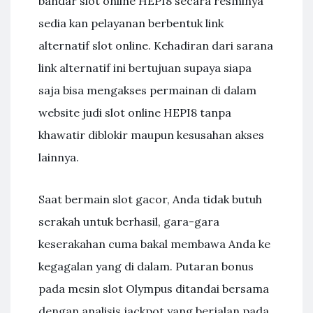
bandar slot online HEPI8 secara resminya
sedia kan pelayanan berbentuk link
alternatif slot online. Kehadiran dari sarana
link alternatif ini bertujuan supaya siapa
saja bisa mengakses permainan di dalam
website judi slot online HEPI8 tanpa
khawatir diblokir maupun kesusahan akses
lainnya.
Saat bermain slot gacor, Anda tidak butuh
serakah untuk berhasil, gara-gara
keserakahan cuma bakal membawa Anda ke
kegagalan yang di dalam. Putaran bonus
pada mesin slot Olympus ditandai bersama
dengan analisis jackpot yang berjalan pada