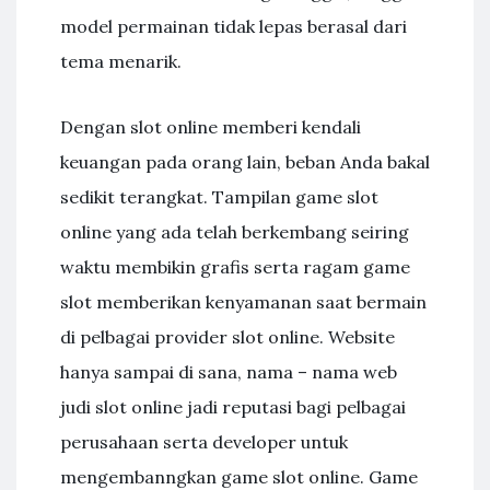
model permainan tidak lepas berasal dari
tema menarik.
Dengan slot online memberi kendali
keuangan pada orang lain, beban Anda bakal
sedikit terangkat. Tampilan game slot
online yang ada telah berkembang seiring
waktu membikin grafis serta ragam game
slot memberikan kenyamanan saat bermain
di pelbagai provider slot online. Website
hanya sampai di sana, nama – nama web
judi slot online jadi reputasi bagi pelbagai
perusahaan serta developer untuk
mengembanngkan game slot online. Game