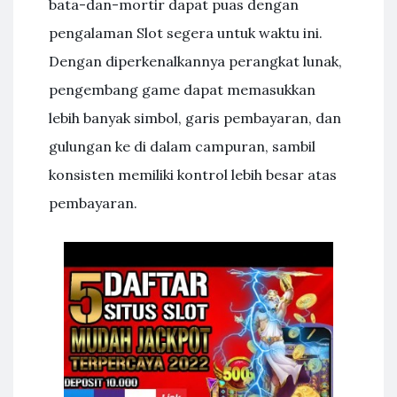
bata-dan-mortir dapat puas dengan
pengalaman Slot segera untuk waktu ini.
Dengan diperkenalkannya perangkat lunak,
pengembang game dapat memasukkan
lebih banyak simbol, garis pembayaran, dan
gulungan ke di dalam campuran, sambil
konsisten memiliki kontrol lebih besar atas
pembayaran.