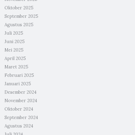
Oktober 2025
September 2025
Agustus 2025
Juli 2025
Juni 2025
Mei 2025
April 2025
Maret 2025
Februari 2025
Januari 2025
Desember 2024
November 2024
Oktober 2024
September 2024
Agustus 2024
Juli 2024