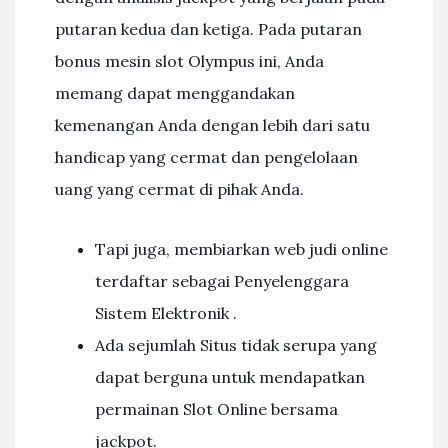
putaran kedua dan ketiga. Pada putaran
bonus mesin slot Olympus ini, Anda
memang dapat menggandakan
kemenangan Anda dengan lebih dari satu
handicap yang cermat dan pengelolaan
uang yang cermat di pihak Anda.
Tapi juga, membiarkan web judi online
terdaftar sebagai Penyelenggara
Sistem Elektronik .
Ada sejumlah Situs tidak serupa yang
dapat berguna untuk mendapatkan
permainan Slot Online bersama
jackpot.