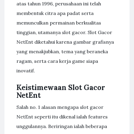
atas tahun 1996, perusahaan ini telah
membentuk citra apa padat serta
memunculkan permainan berkualitas
tinggian, utamanya slot gacor. Slot Gacor
NetEnt diketahui karena gambar grafisnya
yang menakjubkan, tema yang beraneka
ragam, serta cara kerja game siapa
inovatif.
Keistimewaan Slot Gacor
NetEnt
Salah no. 1 alasan mengapa slot gacor
NetEnt seperti itu dikenal ialah features
unggulannya. Beriringan ialah beberapa