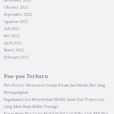
November 2022
Oktober 2022
September 2022
Agustus 2022
Juli 2022
Mei 2022
April 2022
Maret 2022
Februari 2022
Pos-pos Terbaru
Slot Horror: Menyusuri Dunia Seram dari Mesin Slot yang
Menegangkan
Bagaimana Cara Menemukan Slot88 Aman Dan Terpercaya
yang Bikin Main Makin Tenang?
Bosan Main Slot Cuma Modal Hoki? Cari Tahu Link RTP Slot