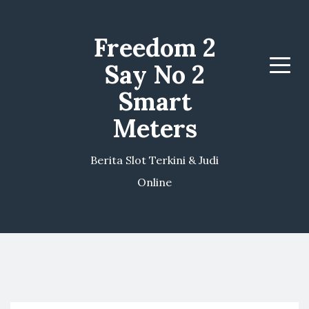
Freedom 2
Say No 2
Menu
Smart
Meters
Berita Slot Terkini & Judi
Online