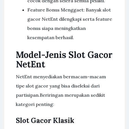
cocok dengan selera semua pelaku.
Feature Bonus Menggaet: Banyak slot
gacor NetEnt dilengkapi serta feature
bonus siapa meningkatkan
kesempatan berhasil.
Model-Jenis Slot Gacor
NetEnt
NetEnt menyediakan bermacam-macam
tipe slot gacor yang bisa diseleksi dari
partisipan.Beriringan merupakan sedikit
kategori penting:
Slot Gacor Klasik