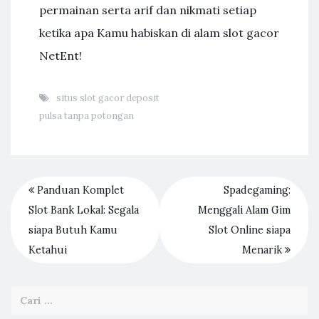
permainan serta arif dan nikmati setiap
ketika apa Kamu habiskan di alam slot gacor
NetEnt!
situs slot gacor deposit
pulsa tanpa potongan
Panduan Komplet
Spadegaming:
Slot Bank Lokal: Segala
Menggali Alam Gim
siapa Butuh Kamu
Slot Online siapa
Ketahui
Menarik