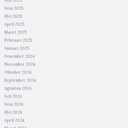
Juli 2025
Juni 2025
Mei 2025
April 2025
Maret 2025
Februari 2025
Januari 2025
Desember 2024
November 2024
Oktober 2024
September 2024
Agustus 2024
Juli 2024
Juni 2024
Mei 2024
April 2024