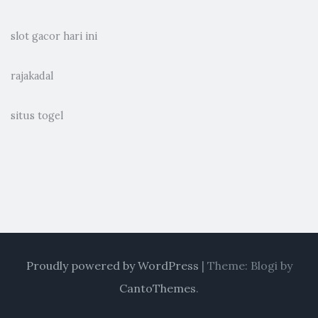
slot gacor hari ini
rajakadal
situs togel
Proudly powered by WordPress
|
Theme: Blogi by
CantoThemes
.