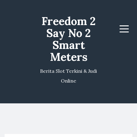
Freedom 2
Say No 2
Menu
Smart
Meters
Berita Slot Terkini & Judi
Online