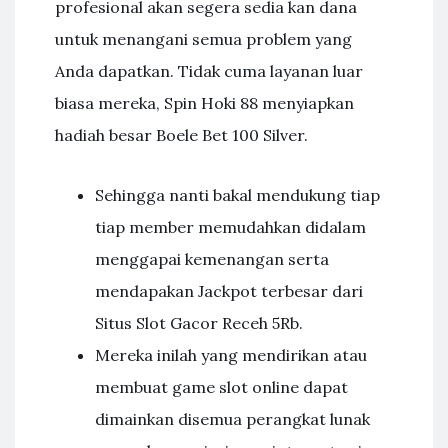
profesional akan segera sedia kan dana
untuk menangani semua problem yang
Anda dapatkan. Tidak cuma layanan luar
biasa mereka, Spin Hoki 88 menyiapkan
hadiah besar Boele Bet 100 Silver.
Sehingga nanti bakal mendukung tiap
tiap member memudahkan didalam
menggapai kemenangan serta
mendapakan Jackpot terbesar dari
Situs Slot Gacor Receh 5Rb.
Mereka inilah yang mendirikan atau
membuat game slot online dapat
dimainkan disemua perangkat lunak