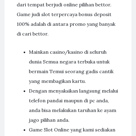
dari tempat berjudi online pilihan bettor.
Game judi slot terpercaya bonus deposit
100% adalah di antara promo yang banyak
di cari bettor.
Mainkan casino/kasino di seluruh
dunia Semua negara terbuka untuk
bermain Temui seorang gadis cantik
yang membagikan kartu.
Dengan menyaksikan langsung melalui
telefon pandai maupun di pc anda,
anda bisa melakukan taruhan ke ayam
jago pilihan anda.
Game Slot Online yang kami sediakan