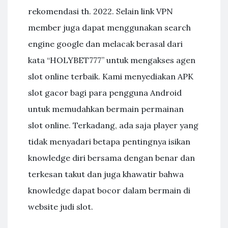
rekomendasi th. 2022. Selain link VPN
member juga dapat menggunakan search
engine google dan melacak berasal dari
kata “HOLYBET777” untuk mengakses agen
slot online terbaik. Kami menyediakan APK
slot gacor bagi para pengguna Android
untuk memudahkan bermain permainan
slot online. Terkadang, ada saja player yang
tidak menyadari betapa pentingnya isikan
knowledge diri bersama dengan benar dan
terkesan takut dan juga khawatir bahwa
knowledge dapat bocor dalam bermain di
website judi slot.