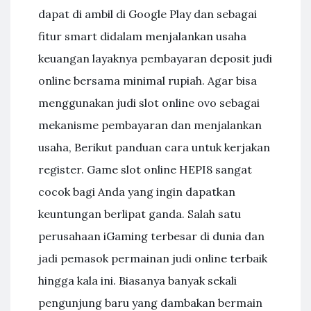
dapat di ambil di Google Play dan sebagai
fitur smart didalam menjalankan usaha
keuangan layaknya pembayaran deposit judi
online bersama minimal rupiah. Agar bisa
menggunakan judi slot online ovo sebagai
mekanisme pembayaran dan menjalankan
usaha, Berikut panduan cara untuk kerjakan
register. Game slot online HEPI8 sangat
cocok bagi Anda yang ingin dapatkan
keuntungan berlipat ganda. Salah satu
perusahaan iGaming terbesar di dunia dan
jadi pemasok permainan judi online terbaik
hingga kala ini. Biasanya banyak sekali
pengunjung baru yang dambakan bermain