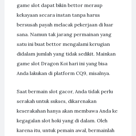
game slot dapat bikin bettor meraup
kekayaan secara instan tanpa harus
bersusah payah melacak pekerjaan di luar
sana. Namun tak jarang permainan yang
satu ini buat bettor mengalami kerugian
didalam jumlah yang tidak sedikit. Mainkan
game slot Dragon Koi hari ini yang bisa
Anda lakukan di platform CQ9, misalnya.
Saat bermain slot gacor, Anda tidak perlu
serakah untuk sukses, dikarenakan
keserakahan hanya akan membawa Anda ke
kegagalan slot hoki yang di dalam. Oleh
karena itu, untuk pemain awal, bermainlah