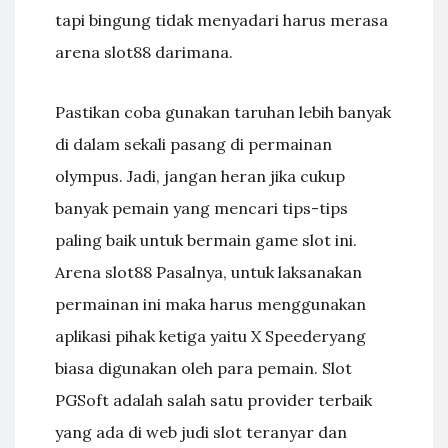
tapi bingung tidak menyadari harus merasa
arena slot88 darimana.
Pastikan coba gunakan taruhan lebih banyak
di dalam sekali pasang di permainan
olympus. Jadi, jangan heran jika cukup
banyak pemain yang mencari tips-tips
paling baik untuk bermain game slot ini.
Arena slot88 Pasalnya, untuk laksanakan
permainan ini maka harus menggunakan
aplikasi pihak ketiga yaitu X Speederyang
biasa digunakan oleh para pemain. Slot
PGSoft adalah salah satu provider terbaik
yang ada di web judi slot teranyar dan