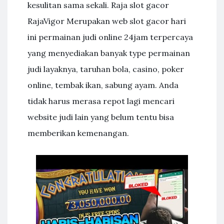
kesulitan sama sekali. Raja slot gacor
RajaVigor Merupakan web slot gacor hari
ini permainan judi online 24jam terpercaya
yang menyediakan banyak type permainan
judi layaknya, taruhan bola, casino, poker
online, tembak ikan, sabung ayam. Anda
tidak harus merasa repot lagi mencari
website judi lain yang belum tentu bisa
memberikan kemenangan.