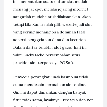
ini, menentukan suatu daftar slot mudah
menang jackpot melalui jejaring internet
sangatlah mudah untuk dilaksanakan. Akan
tetapi bila Kamu salah pilih website judi slot
yang sering menang bisa dominan fatal
seperti penggelapan dana dan kecurian.
Dalam daftar terakhir slot gacor hari ini
yakni Lucky Neko persembahan situs
provider slot terpercaya PG Soft.
Penyedia perangkat lunak kasino ini tidak
cuma mendesain permainan slot online.
Gim ini dapat dimainkan dengan banyak
fitur tidak sama, layaknya Free Spin dan Bet