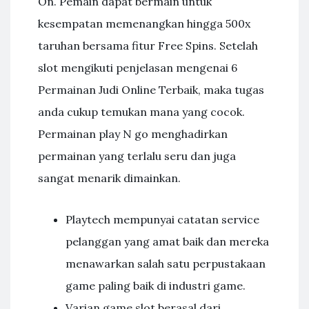
On. Pemain dapat bermain untuk
kesempatan memenangkan hingga 500x
taruhan bersama fitur Free Spins. Setelah
slot mengikuti penjelasan mengenai 6
Permainan Judi Online Terbaik, maka tugas
anda cukup temukan mana yang cocok.
Permainan play N go menghadirkan
permainan yang terlalu seru dan juga
sangat menarik dimainkan.
Playtech mempunyai catatan service
pelanggan yang amat baik dan mereka
menawarkan salah satu perpustakaan
game paling baik di industri game.
Varian game slot berasal dari