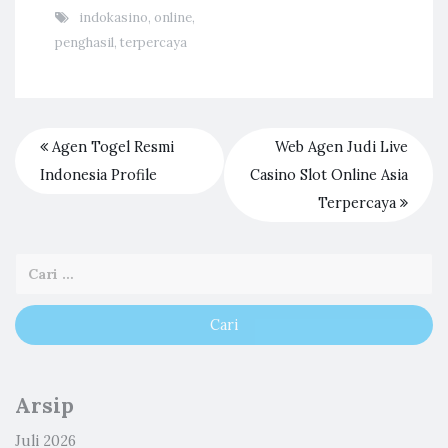
indokasino
,
online
,
penghasil
,
terpercaya
Agen Togel Resmi
Web Agen Judi Live
Indonesia Profile
Casino Slot Online Asia
Terpercaya
Arsip
Juli 2026