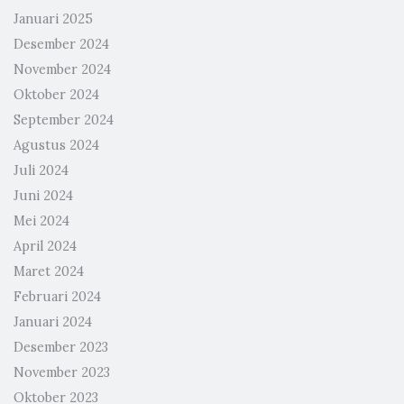
Januari 2025
Desember 2024
November 2024
Oktober 2024
September 2024
Agustus 2024
Juli 2024
Juni 2024
Mei 2024
April 2024
Maret 2024
Februari 2024
Januari 2024
Desember 2023
November 2023
Oktober 2023