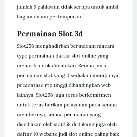
jumlah 5 pahlawan tidak serupa untuk ambil
bagian dalam pertempuran.
Permainan Slot 3d
Slot258 menghadirkan bermacam macam
type permainan daftar slot online yang
menarik untuk dimainkan. Semua jenis
permainan slot yang disediakan mempunyai
presentase rtp tinggi dibandingkan web
lainnya. Slot258 juga terus berkomitmen
untuk terus berikan pelayanan pada semua
membernya, semua permainanyang
disediakan oleh slot258 di dukung juga oleh
daftar 10 website judi slot online paling baik