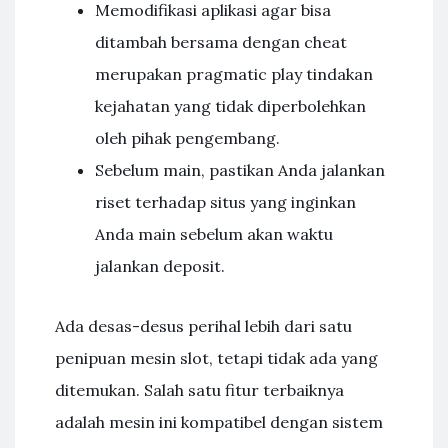
Memodifikasi aplikasi agar bisa
ditambah bersama dengan cheat
merupakan pragmatic play tindakan
kejahatan yang tidak diperbolehkan
oleh pihak pengembang.
Sebelum main, pastikan Anda jalankan
riset terhadap situs yang inginkan
Anda main sebelum akan waktu
jalankan deposit.
Ada desas-desus perihal lebih dari satu
penipuan mesin slot, tetapi tidak ada yang
ditemukan. Salah satu fitur terbaiknya
adalah mesin ini kompatibel dengan sistem