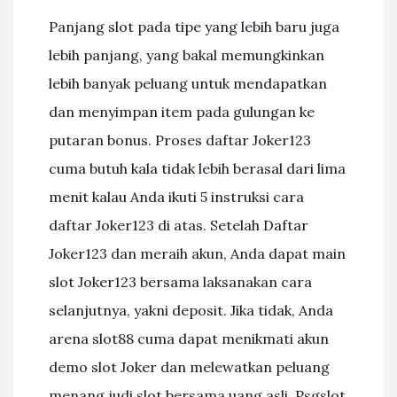
Panjang slot pada tipe yang lebih baru juga
lebih panjang, yang bakal memungkinkan
lebih banyak peluang untuk mendapatkan
dan menyimpan item pada gulungan ke
putaran bonus. Proses daftar Joker123
cuma butuh kala tidak lebih berasal dari lima
menit kalau Anda ikuti 5 instruksi cara
daftar Joker123 di atas. Setelah Daftar
Joker123 dan meraih akun, Anda dapat main
slot Joker123 bersama laksanakan cara
selanjutnya, yakni deposit. Jika tidak, Anda
arena slot88 cuma dapat menikmati akun
demo slot Joker dan melewatkan peluang
menang judi slot bersama uang asli. Psgslot