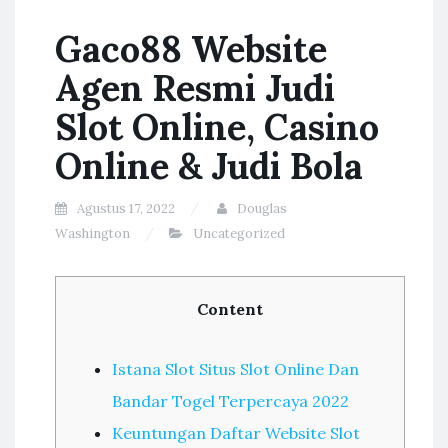
Gaco88 Website
Agen Resmi Judi
Slot Online, Casino
Online & Judi Bola
Agustus 17, 2022
Douglas
Washington
Uncategorized
Content
Istana Slot Situs Slot Online Dan
Bandar Togel Terpercaya 2022
Keuntungan Daftar Website Slot