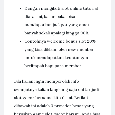
Dengan mengikuti slot online tutorial
diatas ini, kalian bakal bisa
mendapatkan jackpot yang amat
banyak sekali apalagi hingga 90B.
Contohnya welcome bonus slot 20%
yang bisa diklaim oleh new member
untuk mendapatkan keuntungan
berlimpah bagi para member.
Bila kalian ingin memperoleh info
selanjutnya kalian langsung saja daftar judi
slot gacor bersama kita disini. Berikut
dibawah ini adalah 3 provider besar yang
berisikan game slot gacor hari ini. Anda bisa