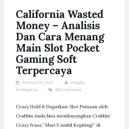
California Wasted
Money – Analisis
Dan Cara Menang
Main Slot Pocket
Gaming Soft
Terpercaya
Februari 25, 2024
Douglas
Washington
Slot Indonesia
Crazy Hold & Dapatkan: Slot Putusan oleh
Crabbin Anda bisa membayangkan Crabbin’
Crazy frasa,” Mari S Ambil Kepiting!” di