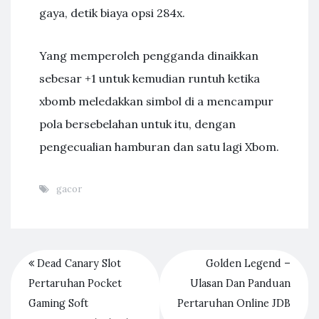
gaya, detik biaya opsi 284x.
Yang memperoleh pengganda dinaikkan
sebesar +1 untuk kemudian runtuh ketika
xbomb meledakkan simbol di a mencampur
pola bersebelahan untuk itu, dengan
pengecualian hamburan dan satu lagi Xbom.
gacor
Dead Canary Slot
Golden Legend –
Pertaruhan Pocket
Ulasan Dan Panduan
Gaming Soft
Pertaruhan Online JDB