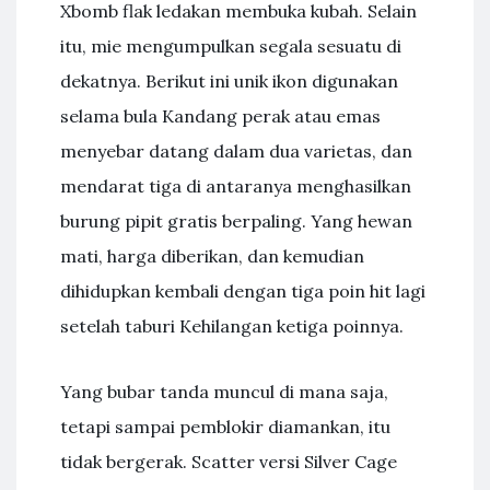
Xbomb flak ledakan membuka kubah. Selain
itu, mie mengumpulkan segala sesuatu di
dekatnya. Berikut ini unik ikon digunakan
selama bula Kandang perak atau emas
menyebar datang dalam dua varietas, dan
mendarat tiga di antaranya menghasilkan
burung pipit gratis berpaling. Yang hewan
mati, harga diberikan, dan kemudian
dihidupkan kembali dengan tiga poin hit lagi
setelah taburi Kehilangan ketiga poinnya.
Yang bubar tanda muncul di mana saja,
tetapi sampai pemblokir diamankan, itu
tidak bergerak. Scatter versi Silver Cage