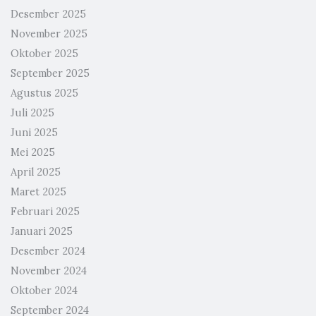
Desember 2025
November 2025
Oktober 2025
September 2025
Agustus 2025
Juli 2025
Juni 2025
Mei 2025
April 2025
Maret 2025
Februari 2025
Januari 2025
Desember 2024
November 2024
Oktober 2024
September 2024