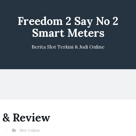
Freedom 2 Say No 2
Smart Meters
Berita Slot Terkini & Judi Online
 & Review
n
Slot Online