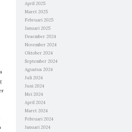
April 2025
Maret 2025
Februari 2025
Januari 2025
Desember 2024
November 2024
Oktober 2024
September 2024
Agustus 2024
a
Juli 2024
g
Juni 2024
er
Mei 2024
April 2024
Maret 2024
n
Februari 2024
n
Januari 2024