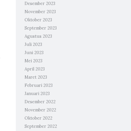
Desember 2023
November 2023
Oktober 2023
September 2023
Agustus 2023
Juli 2023
Juni 2023
m
Mei 2023
April 2023
Maret 2023
Februari 2023
Januari 2023
Desember 2022
November 2022
Oktober 2022
September 2022