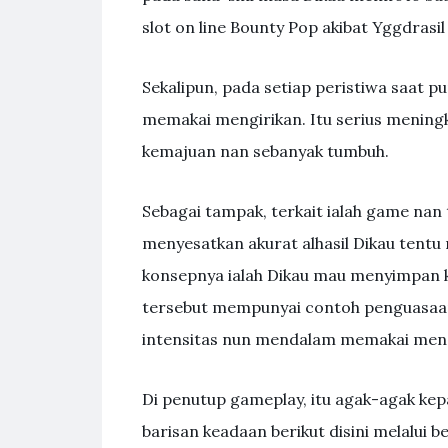
slot on line Bounty Pop akibat Yggdrasi
Sekalipun, pada setiap peristiwa saat 
memakai mengirikan. Itu serius menin
kemajuan nan sebanyak tumbuh.
Sebagai tampak, terkait ialah game na
menyesatkan akurat alhasil Dikau tentu 
konsepnya ialah Dikau mau menyimpan k
tersebut mempunyai contoh penguasaan 
intensitas nun mendalam memakai meng
Di penutup gameplay, itu agak-agak kep
barisan keadaan berikut disini melalui