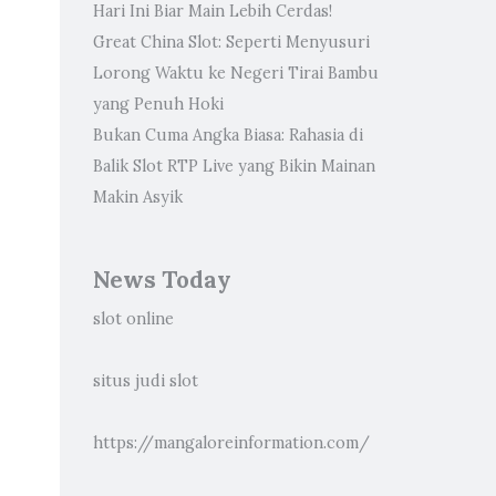
Hari Ini Biar Main Lebih Cerdas!
Great China Slot: Seperti Menyusuri
Lorong Waktu ke Negeri Tirai Bambu
yang Penuh Hoki
Bukan Cuma Angka Biasa: Rahasia di
Balik Slot RTP Live yang Bikin Mainan
Makin Asyik
News Today
slot online
situs judi slot
https://mangaloreinformation.com/