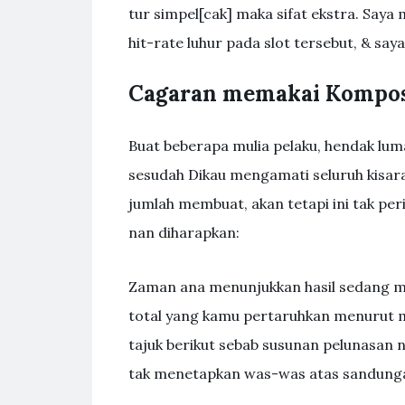
tur simpel[cak] maka sifat ekstra. Saya
hit-rate luhur pada slot tersebut, & s
Cagaran memakai Kompos
Buat beberapa mulia pelaku, hendak lu
sesudah Dikau mengamati seluruh kisa
jumlah membuat, akan tetapi ini tak per
nan diharapkan:
Zaman ana menunjukkan hasil sedang m
total yang kamu pertaruhkan menurut men
tajuk berikut sebab susunan pelunasan 
tak menetapkan was-was atas sandungan