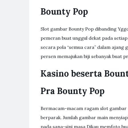
Bounty Pop
Slot gambar Bounty Pop dibanding Ygg
pemeran buat unggul dekat pada setiap 
secara pola “semua cara” dalam ajang gu
persen memajukan biji sebanyak buat pr
Kasino beserta Boun
Pra Bounty Pop
Bermacam-macam ragam slot gambar m
berparak. Jumlah gambar main menyiap
pada sana-sini masa Dikau memfoto bua