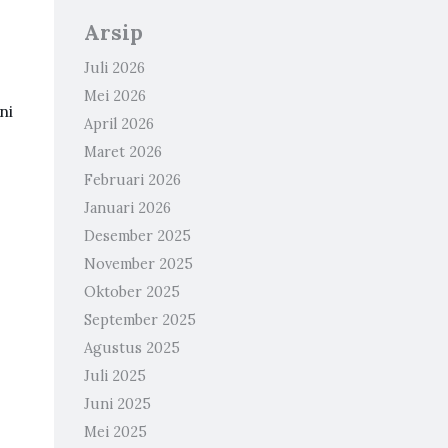
Arsip
Juli 2026
Mei 2026
ni
April 2026
Maret 2026
Februari 2026
Januari 2026
Desember 2025
November 2025
Oktober 2025
September 2025
Agustus 2025
Juli 2025
Juni 2025
Mei 2025