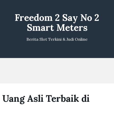
Freedom 2 Say No 2
Smart Meters
Berita Slot Terkini & Judi Online
 Uang Asli Terbaik di