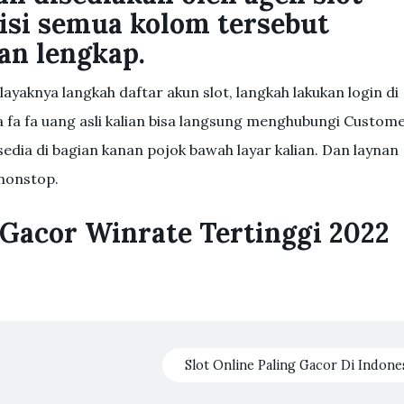
n isi semua kolom tersebut
an lengkap.
 layaknya langkah daftar akun slot, langkah lakukan login di
fa fa fa uang asli kalian bisa langsung menghubungi Custom
rsedia di bagian kanan pojok bawah layar kalian. Dan laynan
 nonstop.
 Gacor Winrate Tertinggi 2022
Slot Online Paling Gacor Di Indone