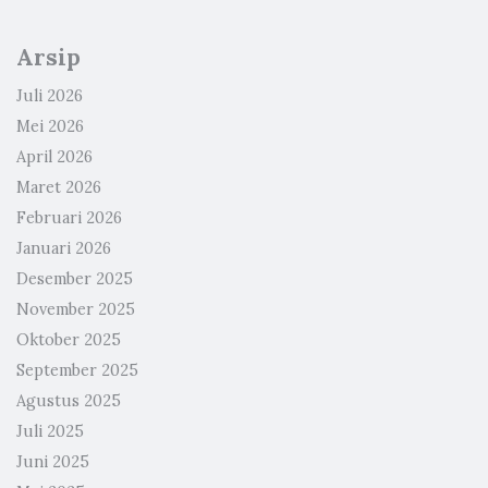
Arsip
Juli 2026
Mei 2026
April 2026
Maret 2026
Februari 2026
Januari 2026
Desember 2025
November 2025
Oktober 2025
September 2025
Agustus 2025
Juli 2025
Juni 2025