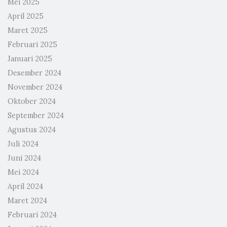
Mei 2025
April 2025
Maret 2025
Februari 2025
Januari 2025
Desember 2024
November 2024
Oktober 2024
September 2024
Agustus 2024
Juli 2024
Juni 2024
Mei 2024
April 2024
Maret 2024
Februari 2024