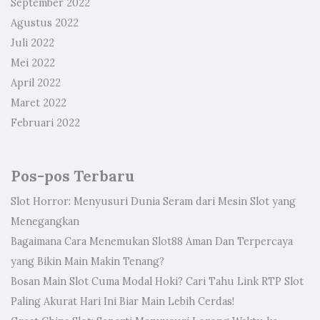
September 2022
Agustus 2022
Juli 2022
Mei 2022
April 2022
Maret 2022
Februari 2022
Pos-pos Terbaru
Slot Horror: Menyusuri Dunia Seram dari Mesin Slot yang
Menegangkan
Bagaimana Cara Menemukan Slot88 Aman Dan Terpercaya
yang Bikin Main Makin Tenang?
Bosan Main Slot Cuma Modal Hoki? Cari Tahu Link RTP Slot
Paling Akurat Hari Ini Biar Main Lebih Cerdas!