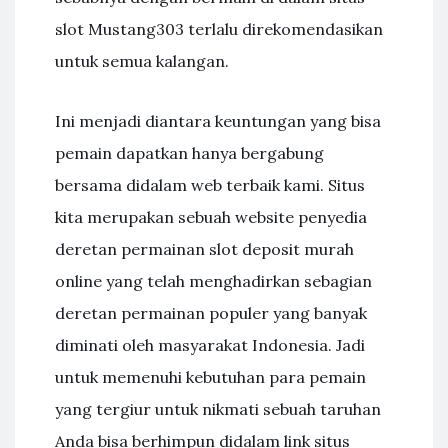
slot Mustang303 terlalu direkomendasikan
untuk semua kalangan.
Ini menjadi diantara keuntungan yang bisa
pemain dapatkan hanya bergabung
bersama didalam web terbaik kami. Situs
kita merupakan sebuah website penyedia
deretan permainan slot deposit murah
online yang telah menghadirkan sebagian
deretan permainan populer yang banyak
diminati oleh masyarakat Indonesia. Jadi
untuk memenuhi kebutuhan para pemain
yang tergiur untuk nikmati sebuah taruhan
Anda bisa berhimpun didalam link situs