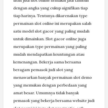
situs judi slot online semakin jadi tambah
dengan angka yang cukup signifikan tiap
tiap harinya. Tentunya dikarenakan type
permainan slot online ini merupakan salah
satu model slot gacor yang paling mudah
untuk dimainkan. Slot gacor online juga
merupakan type permainan yang paling
mudah mendapatkan keuntungan atau
kemenangan. Bekerja sama bersama
beragam pemasok judi slot yang
menawarkan banyak permainan slot demo
yang memukau dengan perbedaan yang
amat besar. Umumnya tidak banyak
pemasok yang bekerja bersama website judi