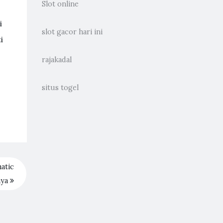
Slot online
i
slot gacor hari ini
i
rajakadal
situs togel
atic
aya