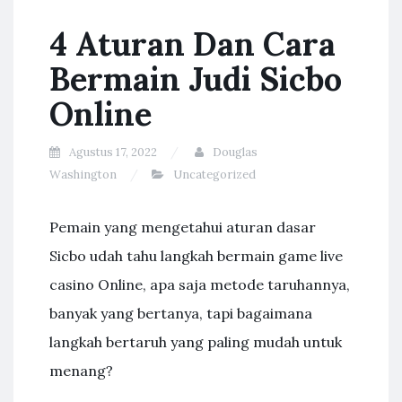
4 Aturan Dan Cara
Bermain Judi Sicbo
Online
Agustus 17, 2022
Douglas
Washington
Uncategorized
Pemain yang mengetahui aturan dasar
Sicbo udah tahu langkah bermain game live
casino Online, apa saja metode taruhannya,
banyak yang bertanya, tapi bagaimana
langkah bertaruh yang paling mudah untuk
menang?