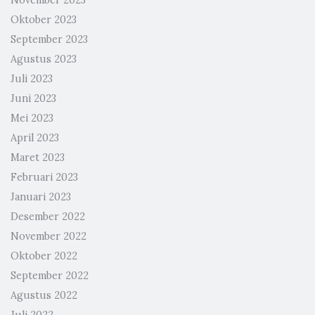
November 2023
Oktober 2023
September 2023
Agustus 2023
Juli 2023
Juni 2023
Mei 2023
April 2023
Maret 2023
Februari 2023
Januari 2023
Desember 2022
November 2022
Oktober 2022
September 2022
Agustus 2022