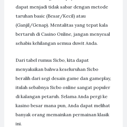
dapat menjadi tidak sabar dengan metode
taruhan basic (Besar/Kecil) atau
(Ganjil/Genap). Mentalitas yang tepat kala
bertaruh di Casino Online, jangan menyesal
sehabis kehilangan semua duwit Anda.
Dari tabel rumus Sicbo, kita dapat
menyaksikan bahwa keseluruhan Sicbo
beralih dari segi desain game dan gameplay,
itulah sebabnya Sicbo online sangat populer
di kalangan petaruh. Selama Anda pergi ke
kasino besar mana pun, Anda dapat melihat
banyak orang memainkan permainan klasik
ini.