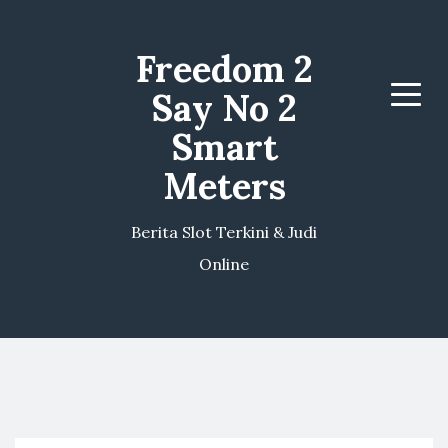
Freedom 2
Say No 2
Menu
Smart
Meters
Berita Slot Terkini & Judi
Online