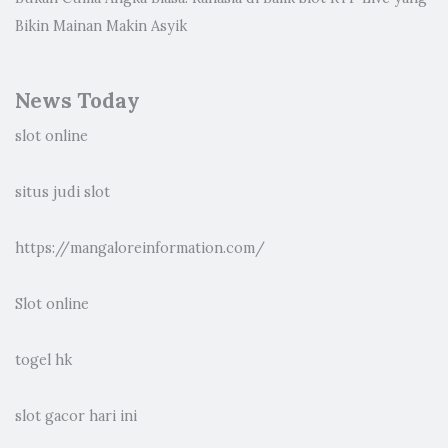
Bikin Mainan Makin Asyik
News Today
slot online
situs judi slot
https://mangaloreinformation.com/
Slot online
togel hk
slot gacor hari ini